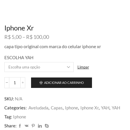
Iphone Xr
Faixa
R$
5,00
–
R$
100,00
de
capa tipo original com marca do celular iphone xr
preço:
R$ 5,00
ESCOLHA YAH
através
R$ 100,00
Limpar
ADICIONAR AO CARRINHO
Iphone
Xr
quantidade
SKU:
N/A
Categories:
Aveludada
,
Capas
,
Iphone
,
Iphone Xr
,
YAH
,
YAH
Tag:
Iphone
Share: