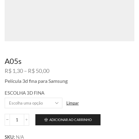
A05s
Faixa
R$
1,30
–
R$
50,00
de
Película 3d fina para Samsung
preço:
R$ 1,30
ESCOLHA 3D FINA
através
R$ 50,00
Limpar
ADICIONAR AO CARRINHO
A05s
quantidade
SKU:
N/A