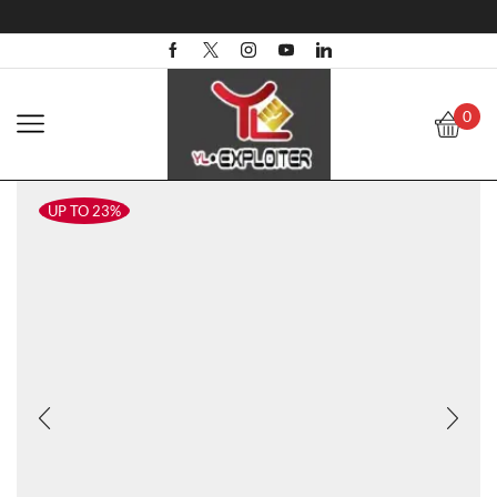
0
UP TO 23%