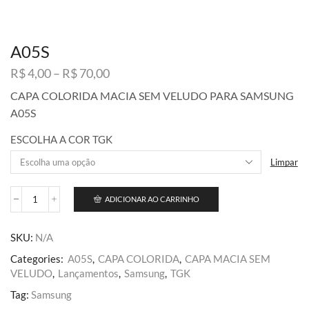
A05S
Faixa
R$
4,00
–
R$
70,00
de
CAPA COLORIDA MACIA SEM VELUDO PARA SAMSUNG
preço:
A05S
R$ 4,00
através
ESCOLHA A COR TGK
R$ 70,00
Limpar
ADICIONAR AO CARRINHO
A05S
quantidade
SKU:
N/A
Categories:
A05S
,
CAPA COLORIDA
,
CAPA MACIA SEM
VELUDO
,
Lançamentos
,
Samsung
,
TGK
Tag:
Samsung