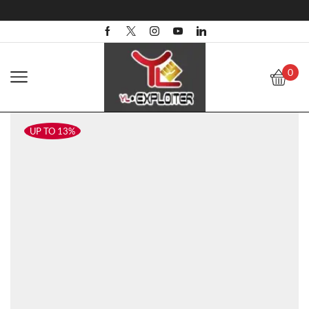
0
UP TO 13%