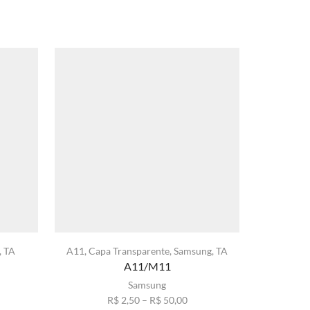
,
TA
A11
,
Capa Transparente
,
Samsung
,
TA
A11/M11
xa
Samsung
ste
Faixa
R$
2,50
–
R$
50,00