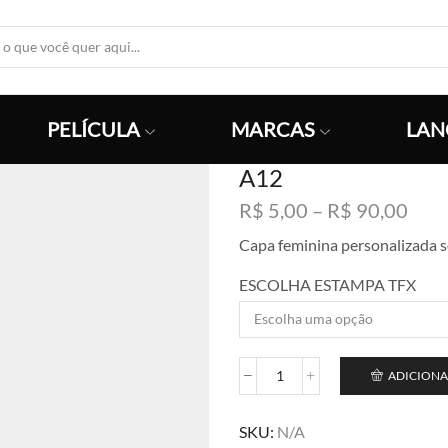
Search
Input
PELÍCULA
MARCAS
LAN
A12
Faix
R$
5,00
–
R$
90,00
de
Capa feminina personalizada 
preç
R$ 5
ESCOLHA ESTAMPA TFX
atra
R$ 9
ADICIONA
A12
quantidade
SKU:
N/A