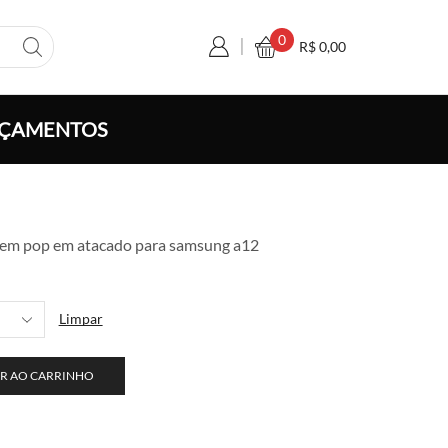
0
R$
0,00
ÇAMENTOS
a
sem pop em atacado para samsung a12
o:
,00
vés
Limpar
0,00
R AO CARRINHO