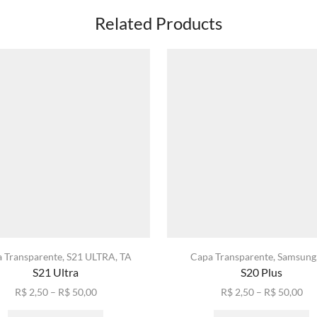
Related Products
 Transparente
,
S21 ULTRA
,
TA
Capa Transparente
,
Samsung
S21 Ultra
S20 Plus
Faixa
Fai
R$
2,50
–
R$
50,00
R$
2,50
–
R$
50,00
de
Este
de
E