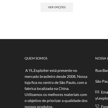
de
Este
preço:
produto
VER OPÇÕES
R$ 2,50
tem
através
várias
R$ 50,00
variantes.
As
opções
podem
ser
escolhidas
na
página
QUEM SOMOS
NOSSA 
do
produto
A YL.Exploiter está presente no
Rua Bar
mercado brasileiro desde 2008. Nossa
São Pau
loja fica no centro de São Paulo, com a
fabrica localizada na China.
Emai
Utilizamos os melhores materiais com
yl.expl
o objetivo de priorizar a qualidade dos
nossos produtos.
Fon