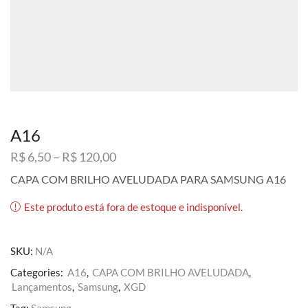
A16
Faixa
R$
6,50
–
R$
120,00
de
CAPA COM BRILHO AVELUDADA PARA SAMSUNG A16
preço:
R$ 6,50
Este produto está fora de estoque e indisponível.
através
R$ 120,00
SKU:
N/A
Categories:
A16
,
CAPA COM BRILHO AVELUDADA
,
Lançamentos
,
Samsung
,
XGD
Tag:
Samsung