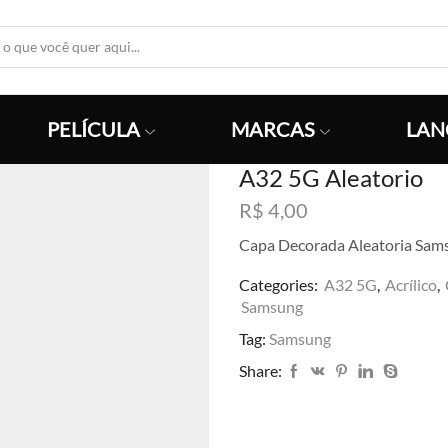
Search
Input
PELÍCULA
MARCAS
LAN
A32 5G Aleatorio
R$
4,00
Capa Decorada Aleatoria Sam
Categories:
A32 5G
,
Acrílico
,
Samsung
Tag:
Samsung
Share: