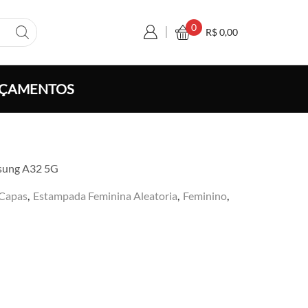
0
R$
0,00
ÇAMENTOS
sung A32 5G
Capas
,
Estampada Feminina Aleatoria
,
Feminino
,