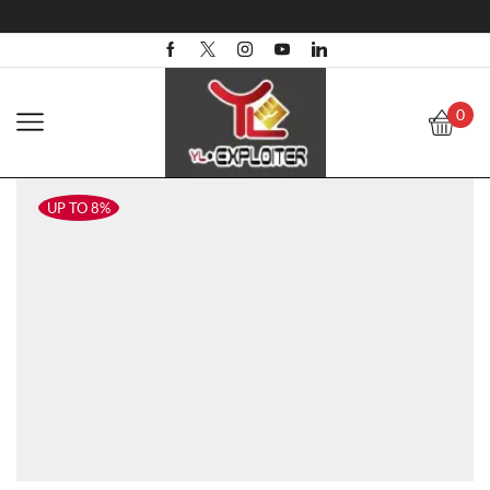
0
UP TO 8%