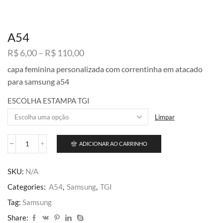
A54
Faixa
R$
6,00
–
R$
110,00
de
capa feminina personalizada com correntinha em atacado
preço:
para samsung a54
R$ 6,00
através
ESCOLHA ESTAMPA TGI
R$ 110,00
Limpar
ADICIONAR AO CARRINHO
A54
quantidade
SKU:
N/A
Categories:
A54
,
Samsung
,
TGI
Tag:
Samsung
Share: