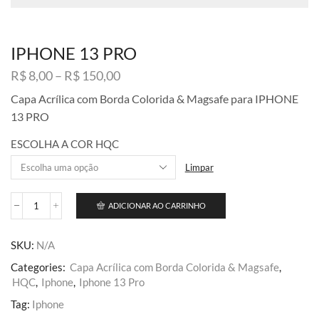
IPHONE 13 PRO
Faixa
R$
8,00
–
R$
150,00
de
Capa Acrílica com Borda Colorida & Magsafe para IPHONE
preço:
13 PRO
R$ 8,00
através
ESCOLHA A COR HQC
R$ 150,00
Limpar
ADICIONAR AO CARRINHO
IPHONE
13
PRO
SKU:
N/A
quantidade
Categories:
Capa Acrílica com Borda Colorida & Magsafe
,
HQC
,
Iphone
,
Iphone 13 Pro
Tag:
Iphone