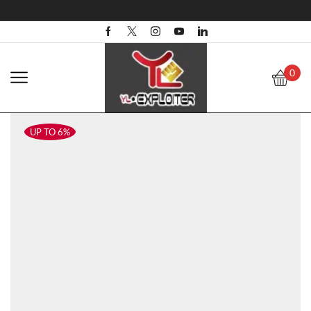
0
UP TO 6%