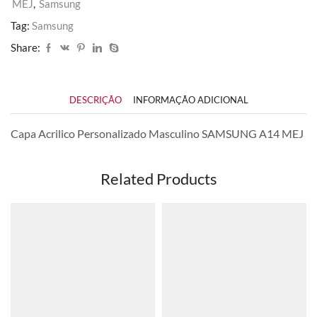
MEJ
,
Samsung
MEJ
quantidade
Tag:
Samsung
Share:
DESCRIÇÃO
INFORMAÇÃO ADICIONAL
Capa Acrilico Personalizado Masculino SAMSUNG A14 MEJ
Related Products