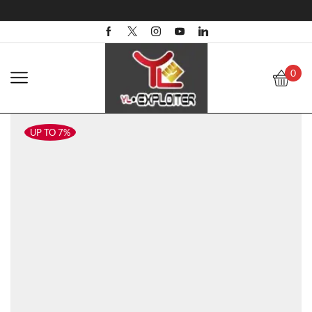
0
UP TO 7%