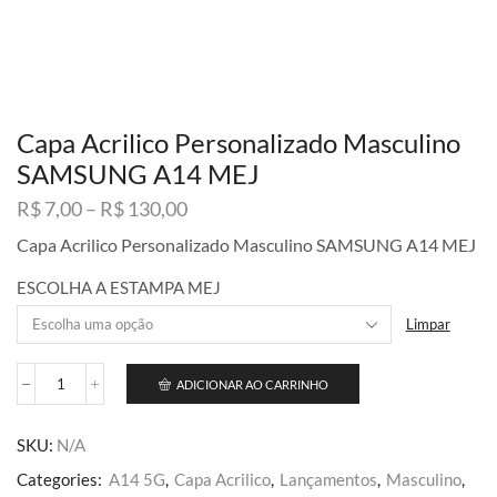
Capa Acrilico Personalizado Masculino
SAMSUNG A14 MEJ
Faixa
R$
7,00
–
R$
130,00
de
Capa Acrilico Personalizado Masculino SAMSUNG A14 MEJ
preço:
R$ 7,00
ESCOLHA A ESTAMPA MEJ
através
R$ 130,00
Limpar
ADICIONAR AO CARRINHO
Capa
Acrilico
Personalizado
SKU:
N/A
Masculino
SAMSUNG
Categories:
A14 5G
,
Capa Acrilico
,
Lançamentos
,
Masculino
,
A14