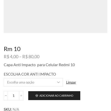
Rm 10
Faixa
R$
4,00
–
R$
80,00
de
Capa Anti Impacto para Celular Redmi 10
preço:
R$ 4,00
ESCOLHA COR ANTI IMPACTO
através
R$ 80,00
Limpar
ADICIONAR AO CARRINHO
Rm
10
quantidade
SKU:
N/A