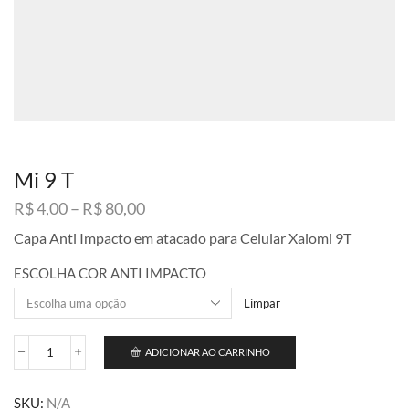
Mi 9 T
Faixa
R$
4,00
–
R$
80,00
de
Capa Anti Impacto em atacado para Celular Xaiomi 9T
preço:
R$ 4,00
ESCOLHA COR ANTI IMPACTO
através
R$ 80,00
Limpar
ADICIONAR AO CARRINHO
Mi
9
T
SKU:
N/A
quantidade