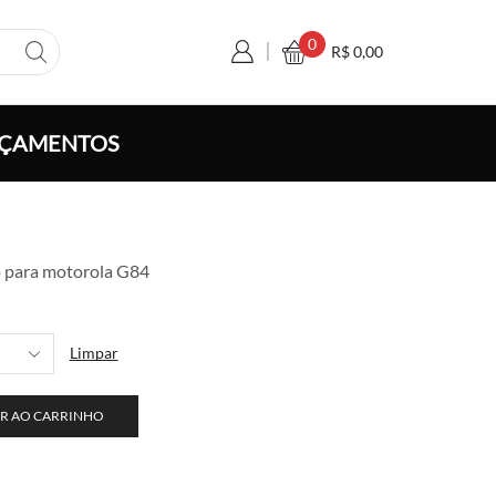
0
R$
0,00
ÇAMENTOS
xa
o para motorola G84
ço:
 5,50
avés
Limpar
 100,00
R AO CARRINHO