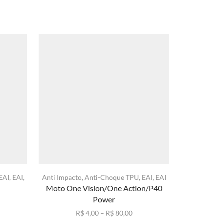
EAI
,
EAI
,
Anti Impacto
,
Anti-Choque TPU
,
EAI
,
EAI
Anti Impac
Moto One Vision/One Action/P40
Mo
Power
xa
Faixa
R$
4,00
–
R$
80,00