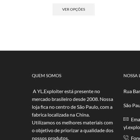
de
Este
preço:
produto
VER OPÇÕES
R$ 4,00
tem
através
várias
R$ 80,00
variantes.
As
opções
podem
ser
escolhidas
na
página
QUEM SOMOS
NOSSA 
do
produto
A YL.Exploiter está presente no
Rua Bar
mercado brasileiro desde 2008. Nossa
São Pau
loja fica no centro de São Paulo, com a
fabrica localizada na China.
Emai
Utilizamos os melhores materiais com
yl.expl
o objetivo de priorizar a qualidade dos
nossos produtos.
Fon