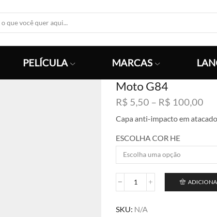
Search
Input
PELÍCULA
MARCAS
LAN
Moto G84
Fai
R$
5,50
–
R$
100,00
de
Capa anti-impacto em atacad
pre
R$
ESCOLHA COR HE
atr
R$
ADICIONA
Moto
G84
quantidade
SKU:
N/A