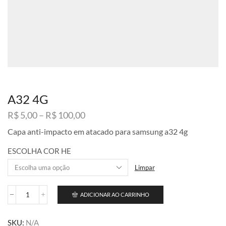
A32 4G
Faixa
R$
5,00
–
R$
100,00
de
Capa anti-impacto em atacado para samsung a32 4g
preço:
R$ 5,00
ESCOLHA COR HE
através
R$ 100,00
Limpar
ADICIONAR AO CARRINHO
A32
4G
quantidade
SKU:
N/A