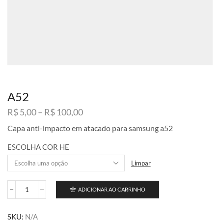
A52
Faixa
R$
5,00
–
R$
100,00
de
Capa anti-impacto em atacado para samsung a52
preço:
R$ 5,00
ESCOLHA COR HE
através
R$ 100,00
Limpar
ADICIONAR AO CARRINHO
A52
quantidade
SKU:
N/A