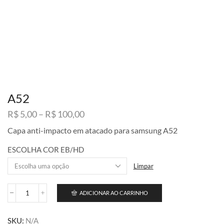
A52
Faixa
R$
5,00
–
R$
100,00
de
Capa anti-impacto em atacado para samsung A52
preço:
R$ 5,00
ESCOLHA COR EB/HD
através
R$ 100,00
Limpar
ADICIONAR AO CARRINHO
A52
quantidade
SKU:
N/A