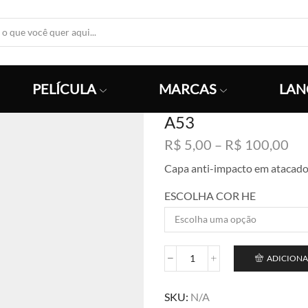
Search
Input
PELÍCULA
MARCAS
LAN
A53
Fai
R$
5,00
–
R$
100,00
de
Capa anti-impacto em atacad
pre
R$
ESCOLHA COR HE
atr
R$
ADICIONA
A53
quantidade
SKU:
N/A