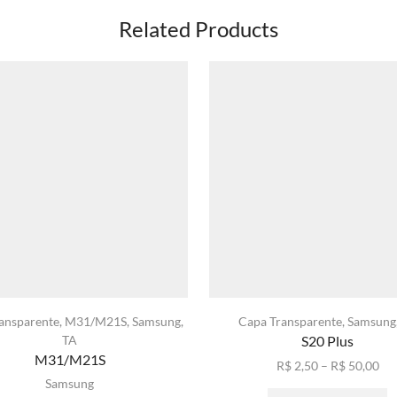
Related Products
ansparente
,
M31/M21S
,
Samsung
,
Capa Transparente
,
Samsung
TA
S20 Plus
M31/M21S
Fai
R$
2,50
–
R$
50,00
Samsung
de
E