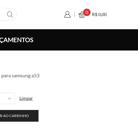
0
R$
0,00
ÇAMENTOS
xa
o para samsung a53
ço:
 5,00
avés
Limpar
 100,00
R AO CARRINHO