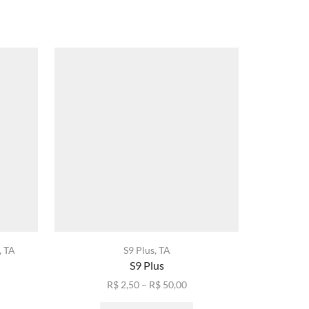
,
TA
S9 Plus
,
TA
Capa Trans
S9 Plus
xa
Faixa
R$
2,50
–
R$
50,00
ste
de
Este