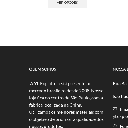
preço:
produto
VER OPÇÕES
R$ 2,50
tem
através
várias
R$ 50,00
variantes.
As
opções
podem
ser
escolhidas
na
página
do
QUEM SOMOS
NOSSA 
produto
A YL.Exploiter está presente no
Rua Bar
mercado brasileiro desde 2008. Nossa
São Pau
loja fica no centro de São Paulo, com a
fabrica localizada na China.
Emai
Utilizamos os melhores materiais com
yl.expl
o objetivo de priorizar a qualidade dos
nossos produtos.
Fon