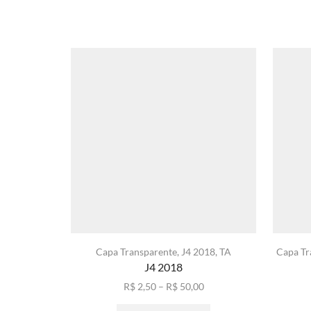
Capa Transparente
,
J4 2018
,
TA
Capa Tr
J4 2018
Faixa
R$
2,50
–
R$
50,00
de
Este