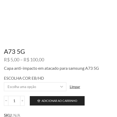
A73 5G
Faixa
R$
5,00
–
R$
100,00
de
Capa anti-impacto em atacado para samsung A73 5G
preço:
R$ 5,00
ESCOLHA COR EB/HD
através
R$ 100,00
Limpar
ADICIONAR AO CARRINHO
A73
5G
quantidade
SKU:
N/A