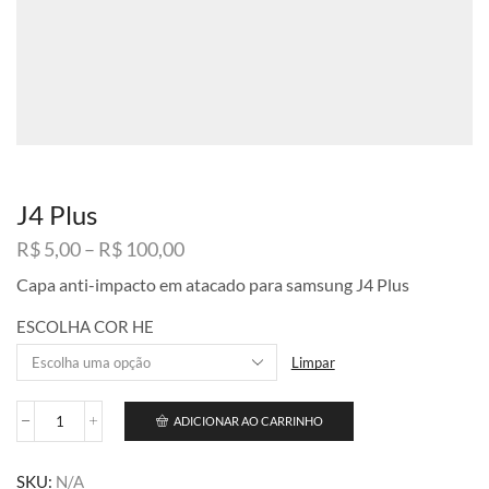
J4 Plus
Faixa
R$
5,00
–
R$
100,00
de
Capa anti-impacto em atacado para samsung J4 Plus
preço:
R$ 5,00
ESCOLHA COR HE
através
R$ 100,00
Limpar
ADICIONAR AO CARRINHO
J4
Plus
quantidade
SKU:
N/A