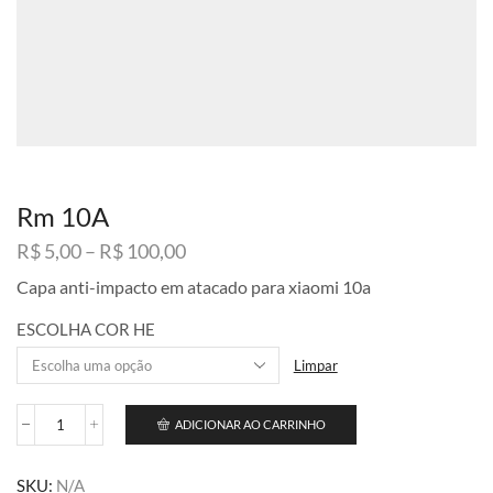
Rm 10A
Faixa
R$
5,00
–
R$
100,00
de
Capa anti-impacto em atacado para xiaomi 10a
preço:
R$ 5,00
ESCOLHA COR HE
através
R$ 100,00
Limpar
ADICIONAR AO CARRINHO
Rm
10A
quantidade
SKU:
N/A