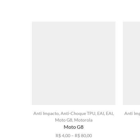
Anti Impacto
,
Anti-Choque TPU
,
EAI
,
EAI
,
Anti Im
Moto G8
,
Motorola
Moto G8
Faixa
R$
4,00
–
R$
80,00