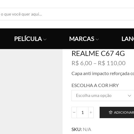
Search
Input
PELÍCULA
MARCAS
LAN
REALME C67 4G
Fai
R$
6,00
–
R$
110,00
de
Capa anti impacto reforçada
pre
R$
ESCOLHA A COR HRY
atr
R$
ADICIONAR
REALME
C67
4G
SKU:
N/A
quantidade