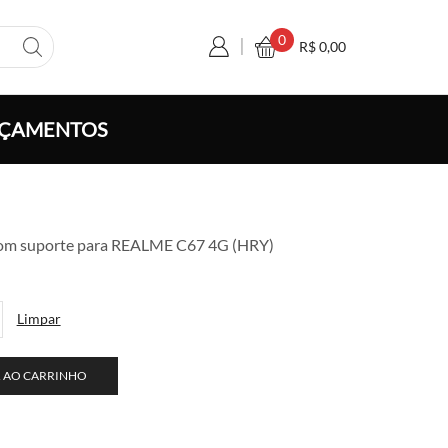
0
R$
0,00
ÇAMENTOS
xa
 com suporte para REALME C67 4G (HRY)
ço:
 6,00
avés
Limpar
 110,00
 AO CARRINHO