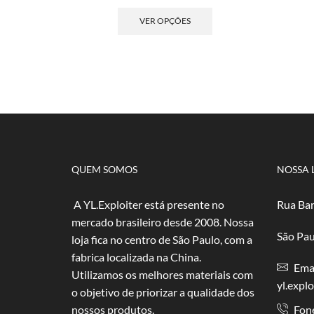
de
Este
preço:
produto
VER OPÇÕES
R$ 4,00
tem
através
várias
R$ 80,00
variantes.
As
opções
podem
ser
escolhidas
na
página
QUEM SOMOS
NOSSA 
do
produto
A YL.Exploiter está presente no
Rua Bar
mercado brasileiro desde 2008. Nossa
São Pau
loja fica no centro de São Paulo, com a
fabrica localizada na China.
Emai
Utilizamos os melhores materiais com
yl.expl
o objetivo de priorizar a qualidade dos
nossos produtos.
Fon