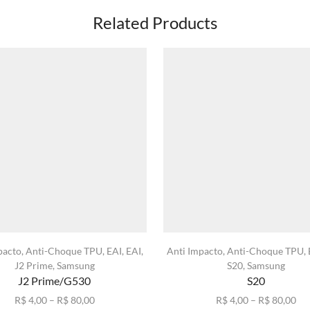
Related Products
pacto
,
Anti-Choque TPU
,
EAI
,
EAI
,
Anti Impacto
,
Anti-Choque TPU
,
J2 Prime
,
Samsung
S20
,
Samsung
J2 Prime/G530
S20
Faixa
Fai
R$
4,00
–
R$
80,00
R$
4,00
–
R$
80,00