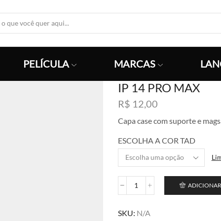
Search
Input
PELÍCULA
MARCAS
LAN
IP 14 PRO MAX
R$
12,00
Capa case com suporte e mags
ESCOLHA A COR TAD
Li
ADICIONAR
IP
14
PRO
SKU:
N/A
MAX