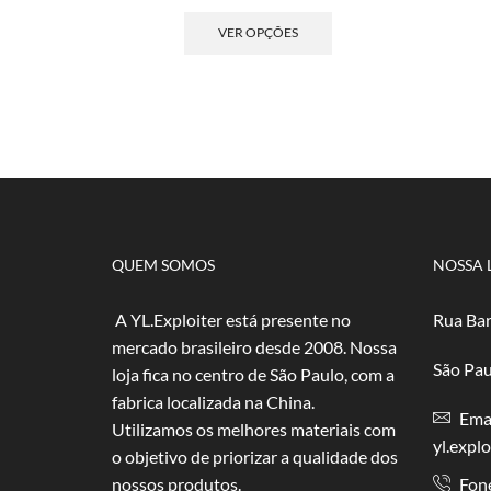
de
Este
preço:
produto
VER OPÇÕES
R$ 4,00
tem
através
várias
R$ 80,00
variantes.
As
opções
podem
ser
escolhidas
na
página
QUEM SOMOS
NOSSA 
do
produto
A YL.Exploiter está presente no
Rua Bar
mercado brasileiro desde 2008. Nossa
São Pau
loja fica no centro de São Paulo, com a
fabrica localizada na China.
Emai
Utilizamos os melhores materiais com
yl.expl
o objetivo de priorizar a qualidade dos
nossos produtos.
Fon