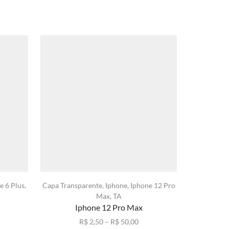
e 6 Plus
,
Capa Transparente
,
Iphone
,
Iphone 12 Pro
Anti-Ch
Max
,
TA
Iphone
Iphone 12 Pro Max
xa
Faixa
R$
2,50
–
R$
50,00