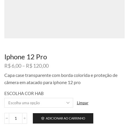
Iphone 12 Pro
Faixa
R$
6,00
–
R$
120,00
de
Capa case transparente com borda colorida e proteção de
preço:
câmera em atacado para iphone 12 pro
R$ 6,00
através
ESCOLHA COR HAB
R$ 120,00
Limpar
ADICIONAR AO CARRINHO
Iphone
12