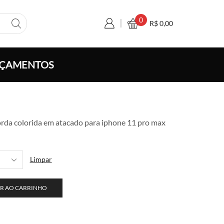
0
R$
0,00
ÇAMENTOS
xa
rda colorida em atacado para iphone 11 pro max
ço:
 6,00
avés
Limpar
 110,00
R AO CARRINHO