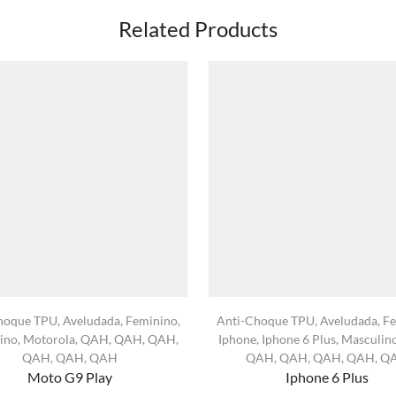
Related Products
hoque TPU
,
Aveludada
,
Feminino
,
Anti-Choque TPU
,
Aveludada
,
Fe
ino
,
Motorola
,
QAH
,
QAH
,
QAH
,
Iphone
,
Iphone 6 Plus
,
Masculin
QAH
,
QAH
,
QAH
QAH
,
QAH
,
QAH
,
QAH
,
Q
Moto G9 Play
Iphone 6 Plus