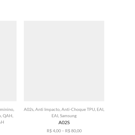
minino
,
A02s
,
Anti Impacto
,
Anti-Choque TPU
,
EAI
,
Anti Impac
o
,
QAH
,
EAI
,
Samsung
AH
A02S
Faixa
R$
4,00
–
R$
80,00