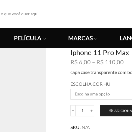
Search
Input
PELÍCULA
MARCAS
LAN
Iphone 11 Pro Max
Fai
R$
6,00
–
R$
110,00
de
capa case transparente com bo
pre
R$
ESCOLHA COR HU
atr
R$
ADICIONA
Iphone
11
Pro
SKU:
N/A
Max