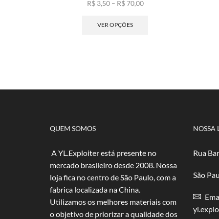
Faixa
R$
3,50
–
R$
70,00
de
Este
preço:
produto
VER OPÇÕES
R$ 3,50
tem
através
várias
R$ 70,00
variantes.
As
opções
podem
ser
escolhidas
na
página
QUEM SOMOS
NOSSA 
do
produto
A YL.Exploiter está presente no
Rua Bar
mercado brasileiro desde 2008. Nossa
São Pau
loja fica no centro de São Paulo, com a
fabrica localizada na China.
Emai
Utilizamos os melhores materiais com
yl.expl
o objetivo de priorizar a qualidade dos