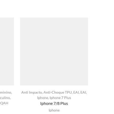
minino
,
Anti Impacto
,
Anti-Choque TPU
,
EAI
,
EAI
,
A02s
,
An
culino
,
Iphone
,
Iphone 7 Plus
Feminino
,
,
QAH
Iphone 7/8 Plus
Iphone