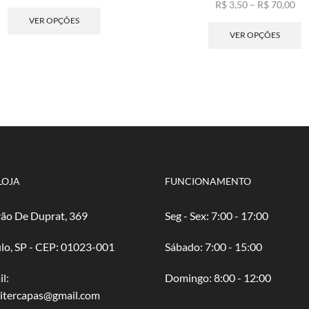
de
Este
Fai
R$
3,50
–
R$
70,00
preço:
produto
de
E
VER OPÇÕES
R$ 4,00
tem
pre
p
VER OPÇÕES
através
várias
R$ 
t
R$ 80,00
variantes.
atr
v
As
R$ 
va
opções
A
podem
o
ser
p
escolhidas
s
na
e
página
n
do
p
LOJA
FUNCIONAMENTO
produto
d
p
ão De Duprat, 369
Seg - Sex: 7:00 - 17:00
lo, SP - CEP: 01023-001
​​Sábado: 7:00 - 15:00
l:
​Domingo: 8:00 - 12:00
oitercapas@gmail.com