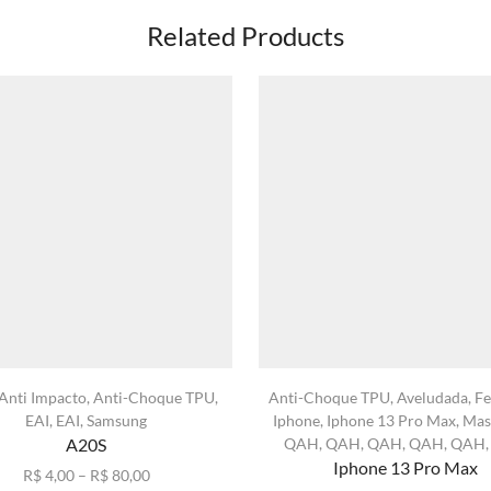
Related Products
Anti Impacto
,
Anti-Choque TPU
,
Anti-Choque TPU
,
Aveludada
,
Fe
EAI
,
EAI
,
Samsung
Iphone
,
Iphone 13 Pro Max
,
Mas
A20S
QAH
,
QAH
,
QAH
,
QAH
,
QAH
Iphone 13 Pro Max
Faixa
R$
4,00
–
R$
80,00