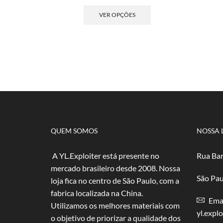
de
Este
preço:
produto
VER OPÇÕES
R$ 4,00
tem
através
várias
R$ 80,00
variantes.
As
opções
podem
ser
escolhidas
na
página
do
QUEM SOMOS
NOSSA 
produto
A YL.Exploiter está presente no
Rua Bar
mercado brasileiro desde 2008. Nossa
São Pau
loja fica no centro de São Paulo, com a
fabrica localizada na China.
Emai
Utilizamos os melhores materiais com
yl.expl
o objetivo de priorizar a qualidade dos