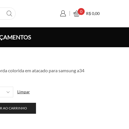
0
R$
0,00
ÇAMENTOS
xa
orda colorida em atacado para samsung a34
ço:
 6,00
avés
Limpar
 110,00
R AO CARRINHO