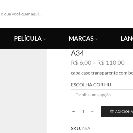
Search
Input
PELÍCULA
MARCAS
LAN
A34
Fai
R$
6,00
–
R$
110,00
de
capa case transparente com b
pre
R$
ESCOLHA COR HU
atr
R$
ADICIONA
A34
quantidade
SKU:
N/A