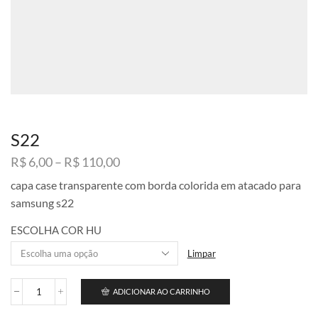
S22
Faixa
R$
6,00
–
R$
110,00
de
capa case transparente com borda colorida em atacado para
preço:
samsung s22
R$ 6,00
através
ESCOLHA COR HU
R$ 110,00
Limpar
ADICIONAR AO CARRINHO
S22
quantidade