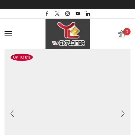
0
UP TO 8%