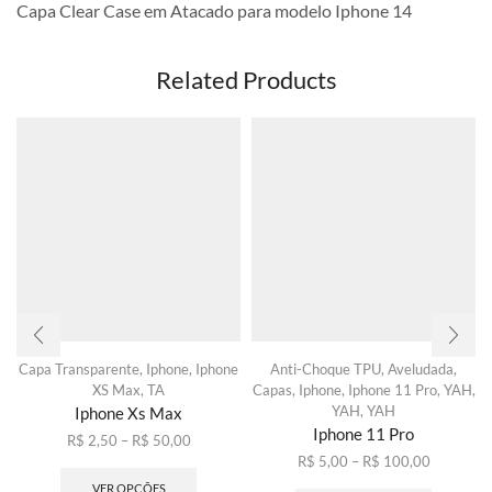
Capa Clear Case em Atacado para modelo Iphone 14
Related Products
Capa Transparente
,
Iphone
,
Iphone
Anti-Choque TPU
,
Aveludada
,
XS Max
,
TA
Capas
,
Iphone
,
Iphone 11 Pro
,
YAH
,
YAH
,
YAH
Iphone Xs Max
Iphone 11 Pro
Faixa
R$
2,50
–
R$
50,00
de
Este
Faixa
R$
5,00
–
R$
100,00
preço:
produto
de
Este
VER OPÇÕES