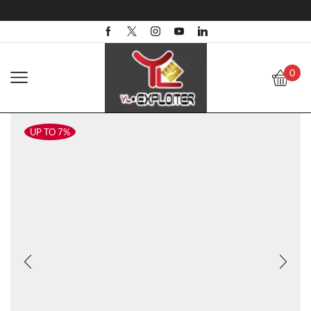
0
UP TO 7%