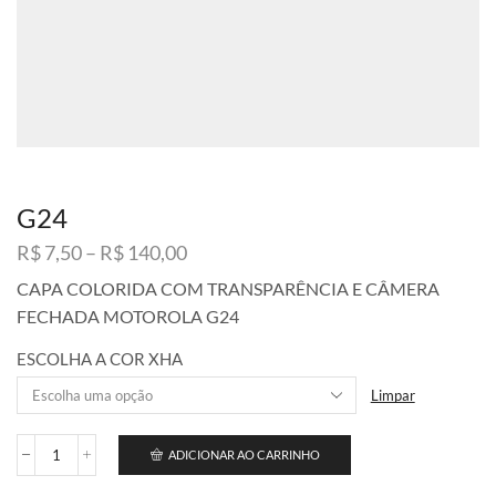
G24
Faixa
R$
7,50
–
R$
140,00
de
CAPA COLORIDA COM TRANSPARÊNCIA E CÂMERA
preço:
FECHADA MOTOROLA G24
R$ 7,50
através
ESCOLHA A COR XHA
R$ 140,00
Limpar
ADICIONAR AO CARRINHO
G24
quantidade