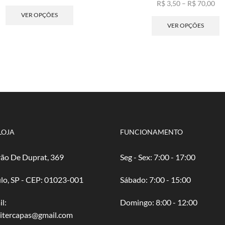
de
Este
Fai
R$
3,50
–
R$
70,00
preço:
produto
de
E
VER OPÇÕES
R$ 5,00
tem
pre
p
VER OPÇÕES
através
várias
R$ 
t
R$ 100,00
variantes.
atr
v
As
R$ 
va
opções
A
podem
o
ser
p
escolhidas
s
na
e
página
n
do
p
LOJA
FUNCIONAMENTO
produto
d
p
ão De Duprat, 369
Seg - Sex: 7:00 - 17:00
lo, SP - CEP: 01023-001
​​Sábado: 7:00 - 15:00
l:
​Domingo: 8:00 - 12:00
oitercapas@gmail.com