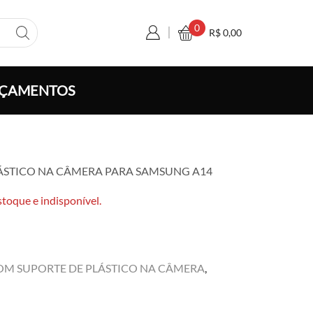
0
R$
0,00
ÇAMENTOS
a
ÁSTICO NA CÂMERA PARA SAMSUNG A14
o:
,00
stoque e indisponível.
vés
0,00
OM SUPORTE DE PLÁSTICO NA CÂMERA
,