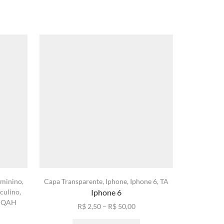
minino
,
Capa Transparente
,
Iphone
,
Iphone 6
,
TA
Anti-Ch
culino
,
Iphone 6
Iphone
,
Ip
,
QAH
Faixa
R$
2,50
–
R$
50,00
de
Este