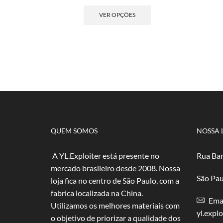
de
Este
preço:
produto
VER OPÇÕES
R$ 5,00
tem
através
várias
R$ 100,00
variantes.
As
opções
podem
ser
escolhidas
na
página
do
QUEM SOMOS
NOSSA 
produto
A YL.Exploiter está presente no
Rua Bar
mercado brasileiro desde 2008. Nossa
São Pau
loja fica no centro de São Paulo, com a
fabrica localizada na China.
Emai
Utilizamos os melhores materiais com
yl.expl
o objetivo de priorizar a qualidade dos