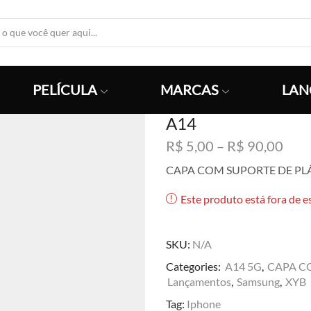
Search
Input
PELÍCULA
MARCAS
LAN
A14
Faix
R$
5,00
–
R$
90,00
de
CAPA COM SUPORTE DE PL
preç
R$ 5
Este produto está fora de e
atra
R$ 9
SKU:
N/A
Categories:
A14 5G
,
CAPA C
Lançamentos
,
Samsung
,
XYB
Tag:
Iphone