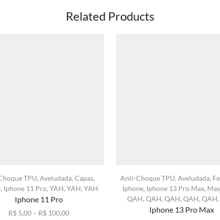
Related Products
-Choque TPU
,
Aveludada
,
Capas
,
Anti-Choque TPU
,
Aveludada
,
Fe
e
,
Iphone 11 Pro
,
YAH
,
YAH
,
YAH
Iphone
,
Iphone 13 Pro Max
,
Mas
Iphone 11 Pro
QAH
,
QAH
,
QAH
,
QAH
,
QAH
Iphone 13 Pro Max
Faixa
R$
5,00
–
R$
100,00