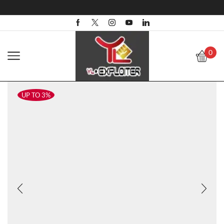
0
UP TO 3%