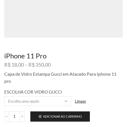
iPhone 11 Pro
Faixa
R$
18,00
–
R$
350,00
de
Capa de Vidro Estampa Gucci em Atacado Para Iphone 11
preço:
pro
R$ 18,00
através
ESCOLHA COR VIDRO GUCCI
R$ 350,00
Limpar
ADICIONAR AO CARRINHO
iPhone
11