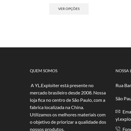
de
Este
preço:
produto
VER OPÇÕES
R$ 5,00
tem
através
várias
R$ 100,00
variantes.
As
opções
podem
ser
escolhidas
na
página
QUEM SOMOS
NOSSA 
do
produto
A YL.Exploiter está presente no
Rua Bar
mercado brasileiro desde 2008. Nossa
São Pau
loja fica no centro de São Paulo, com a
fabrica localizada na China.
Emai
Utilizamos os melhores materiais com
yl.expl
o objetivo de priorizar a qualidade dos
nossos produtos.
Fon