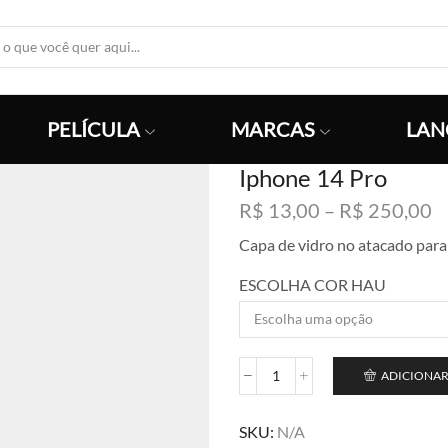
Search
Input
PELÍCULA
MARCAS
LAN
Iphone 14 Pro
F
R$
13,00
–
R$
250,00
d
Capa de vidro no atacado para
p
R
ESCOLHA COR HAU
a
R
ADICIONAR
Iphone
14
Pro
SKU:
N/A
quantidade