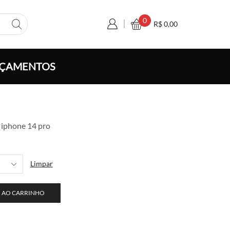
0
R$
0,00
ÇAMENTOS
aixa
e
 iphone 14 pro
reço:
$ 13,00
través
Limpar
$ 250,00
 AO CARRINHO