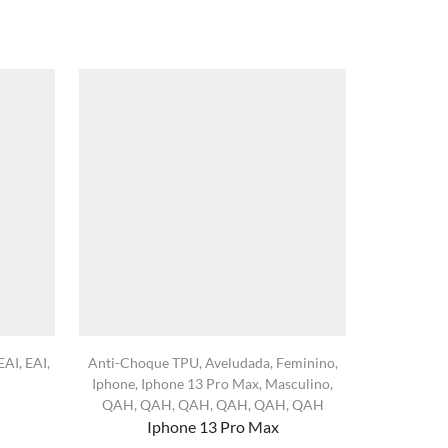
EAI
,
EAI
,
Anti-Choque TPU
,
Aveludada
,
Feminino
,
Capa Transp
Iphone
,
Iphone 13 Pro Max
,
Masculino
,
QAH
,
QAH
,
QAH
,
QAH
,
QAH
,
QAH
Iphone 13 Pro Max
xa