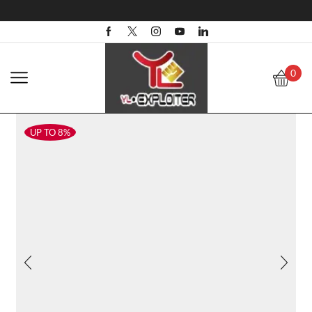
0
UP TO 8%