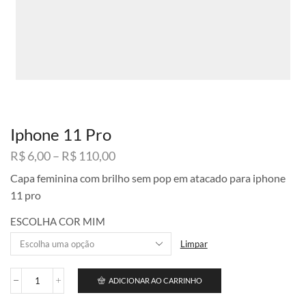
Iphone 11 Pro
Faixa
R$
6,00
–
R$
110,00
de
Capa feminina com brilho sem pop em atacado para iphone
preço:
11 pro
R$ 6,00
através
ESCOLHA COR MIM
R$ 110,00
Limpar
ADICIONAR AO CARRINHO
Iphone
11