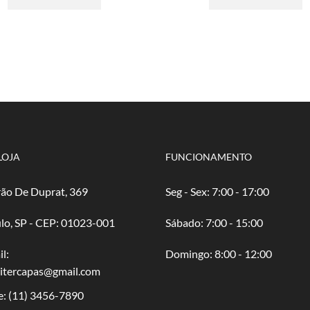
R$ 2,50
tem
R$ 
t
através
várias
atr
v
R$ 50,00
variantes.
R$ 
va
As
A
opções
o
podem
p
ser
s
escolhidas
e
na
n
página
p
do
d
LOJA
FUNCIONAMENTO
produto
p
ão De Duprat, 369
Seg - Sex: 7:00 - 17:00
lo, SP - CEP: 01023-001
​​Sábado: 7:00 - 15:00
l:
​Domingo: 8:00 - 12:00
oitercapas@gmail.com
e:
(11) 3456-7890