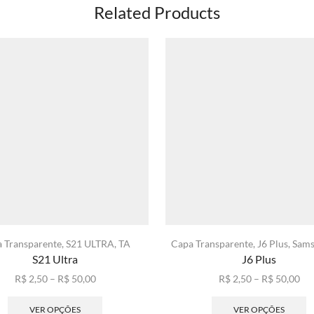
Related Products
 Transparente
,
S21 ULTRA
,
TA
Capa Transparente
,
J6 Plus
,
Sam
S21 Ultra
J6 Plus
Faixa
Fai
R$
2,50
–
R$
50,00
R$
2,50
–
R$
50,00
de
Este
de
E
preço:
produto
pre
p
VER OPÇÕES
VER OPÇÕES