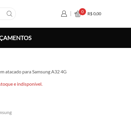
0
R$
0,00
ÇAMENTOS
xa
em atacado para Samsung A32 4G
ço:
 6,50
stoque e indisponível.
avés
 120,00
msung