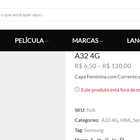
Search
Input
PELÍCULA
MARCAS
LAN
A32 4G
Fai
R$
6,50
–
R$
120,00
de
Capa Feminina com Corrente 
pre
R$
Este produto está fora de e
atr
R$
SKU:
N/A
Categories:
A32 4G
,
HBA
,
Sa
Tag:
Samsung
Share: