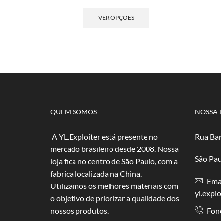
de
Este
preço:
produto
VER OPÇÕES
R$ 2,50
tem
através
várias
R$ 50,00
variantes.
As
opções
podem
ser
escolhidas
na
QUEM SOMOS
NOSSA 
página
do
A YL.Exploiter está presente no
Rua Bar
produto
mercado brasileiro desde 2008. Nossa
São Pau
loja fica no centro de São Paulo, com a
fabrica localizada na China.
Emai
Utilizamos os melhores materiais com
yl.expl
o objetivo de priorizar a qualidade dos
nossos produtos.
Fon