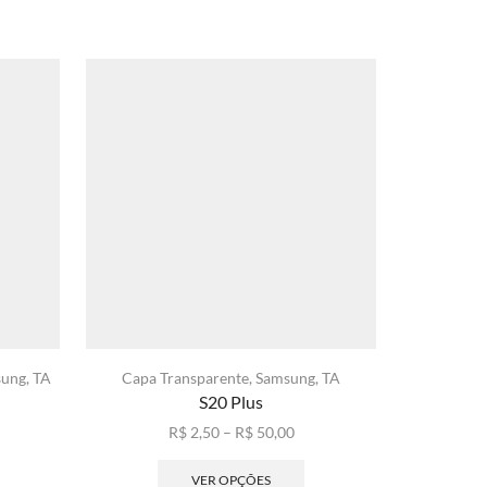
sung
,
TA
Capa Transparente
,
Samsung
,
TA
A70
,
Capa
S20 Plus
xa
Faixa
R$
2,50
–
R$
50,00
ste
de
Este
ço:
roduto
preço:
produto
VER OPÇÕES