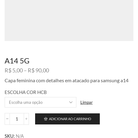
A14 5G
Faixa
R$
5,00
–
R$
90,00
de
Capa feminina com detalhes em atacado para samsung a14
preço:
R$ 5,00
ESCOLHA COR HCB
através
R$ 90,00
Limpar
ADICIONAR AO CARRINHO
A14
5G
quantidade
SKU:
N/A