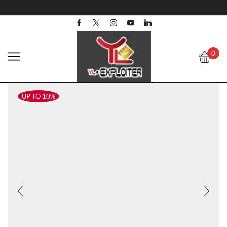
0
UP TO 10%