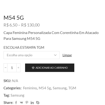
M54 5G
Faixa
R$
6,50
–
R$
130,00
de
Capa Feminina Personalizada Com Corentinha Em Atacado
preço:
Para Samsung M54 5G
R$ 6,50
através
ESCOLHA ESTAMPA TGM
R$ 130,00
Limpar
ADICIONAR AO CARRINHO
M54
5G
quantidade
SKU:
N/A
Categories:
Feminino
,
M54 5g
,
Samsung
,
TGM
Tag:
Samsung
Share: