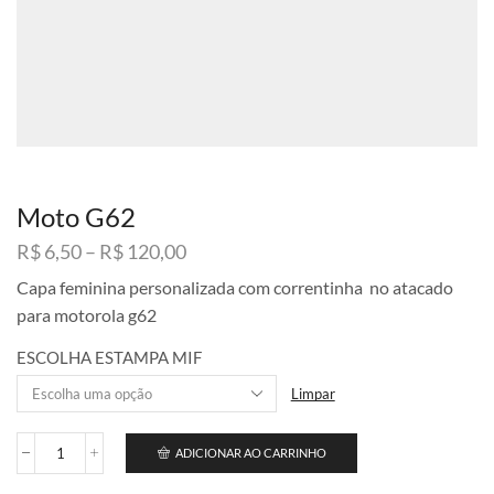
Moto G62
Faixa
R$
6,50
–
R$
120,00
de
Capa feminina personalizada com correntinha no atacado
preço:
para motorola g62
R$ 6,50
através
ESCOLHA ESTAMPA MIF
R$ 120,00
Limpar
ADICIONAR AO CARRINHO
Moto
G62