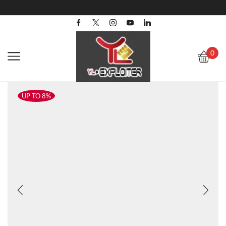
0
UP TO 8%