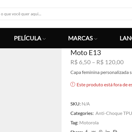
Search
Input
PELÍCULA
MARCAS
LAN
Moto E13
Fai
R$
6,50
–
R$
120,00
de
Capa feminina personalizada 
pre
R$
Este produto está fora de e
atr
R$
SKU:
N/A
Categories:
Anti-Choque TP
Tag:
Motorola
Share: