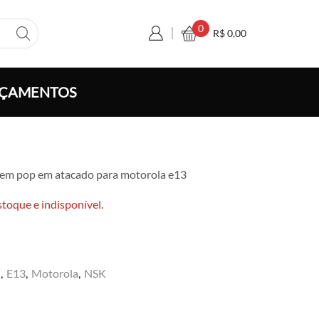
0
R$
0,00
ÇAMENTOS
xa
sem pop em atacado para motorola e13
ço:
 6,50
stoque e indisponível.
avés
 120,00
U
,
E13
,
Motorola
,
NSK