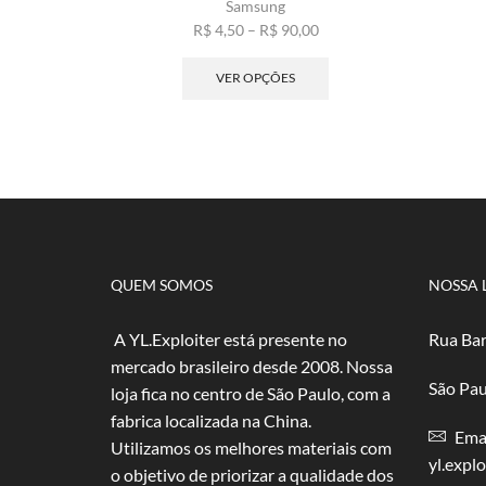
Samsung
Faixa
R$
4,50
–
R$
90,00
de
Este
preço:
produto
VER OPÇÕES
R$ 4,50
tem
através
várias
R$ 90,00
variantes.
As
opções
podem
ser
escolhidas
na
QUEM SOMOS
NOSSA 
página
do
A YL.Exploiter está presente no
Rua Bar
produto
mercado brasileiro desde 2008. Nossa
São Pau
loja fica no centro de São Paulo, com a
fabrica localizada na China.
Emai
Utilizamos os melhores materiais com
yl.expl
o objetivo de priorizar a qualidade dos