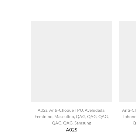
A02s
,
Anti-Choque TPU
,
Aveludada
,
Anti-C
Feminino
,
Masculino
,
QAG
,
QAG
,
QAG
,
Iphon
QAG
,
QAG
,
Samsung
Q
A02S