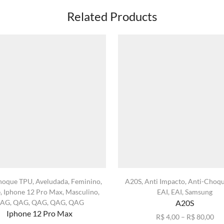
Related Products
hoque TPU
,
Aveludada
,
Feminino
,
A20S
,
Anti Impacto
,
Anti-Choq
e
,
Iphone 12 Pro Max
,
Masculino
,
EAI
,
EAI
,
Samsung
AG
,
QAG
,
QAG
,
QAG
,
QAG
A20S
Iphone 12 Pro Max
Fai
R$
4,00
–
R$
80,00