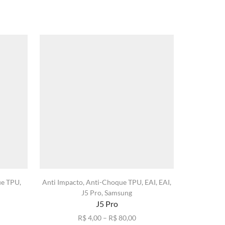
ue TPU
,
Anti Impacto
,
Anti-Choque TPU
,
EAI
,
EAI
,
Anti-Choq
J5 Pro
,
Samsung
Iphone
,
Ip
J5 Pro
QAH
,
Q
I
xa
Faixa
R$
4,00
–
R$
80,00