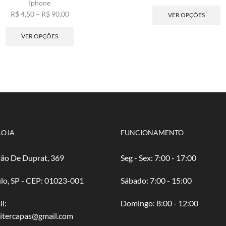
Iphone
de
E
Faixa
pre
p
R$
4,50
–
R$
90,00
VER OPÇÕES
de
Este
R$ 
t
preço:
produto
atr
v
VER OPÇÕES
R$ 4,50
tem
R$ 
va
através
várias
A
R$ 90,00
variantes.
o
As
p
opções
s
podem
e
ser
n
escolhidas
p
na
d
LOJA
FUNCIONAMENTO
página
p
do
ão De Duprat, 369
Seg - Sex: 7:00 - 17:00
produto
lo, SP - CEP: 01023-001
​​Sábado: 7:00 - 15:00
l:
​Domingo: 8:00 - 12:00
oitercapas@gmail.com