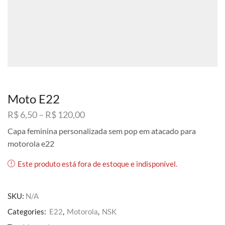
Moto E22
Faixa
R$
6,50
–
R$
120,00
de
Capa feminina personalizada sem pop em atacado para
preço:
motorola e22
R$ 6,50
através
Este produto está fora de estoque e indisponível.
R$ 120,00
SKU:
N/A
Categories:
E22
,
Motorola
,
NSK