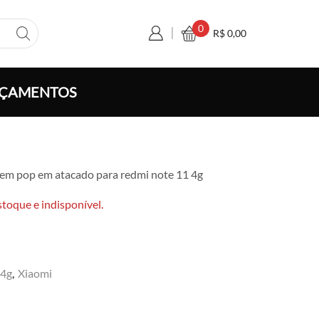
0
R$
0,00
ÇAMENTOS
xa
sem pop em atacado para redmi note 11 4g
ço:
 6,50
stoque e indisponível.
avés
 120,00
 4g
,
Xiaomi