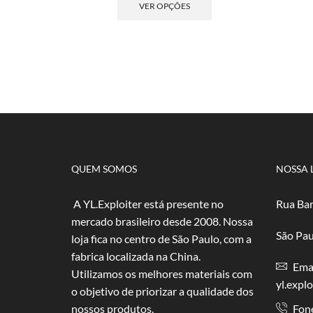
produto
VER OPÇÕES
tem
várias
variantes.
As
opções
podem
ser
escolhidas
na
página
do
QUEM SOMOS
NOSSA 
produto
A YL.Exploiter está presente no
Rua Bar
mercado brasileiro desde 2008. Nossa
São Pau
loja fica no centro de São Paulo, com a
fabrica localizada na China.
Emai
Utilizamos os melhores materiais com
yl.expl
o objetivo de priorizar a qualidade dos
nossos produtos.
Fon