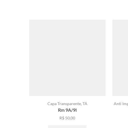
Capa Transparente
,
TA
Anti Im
Rm 9A/9I
R$
50,00
Este