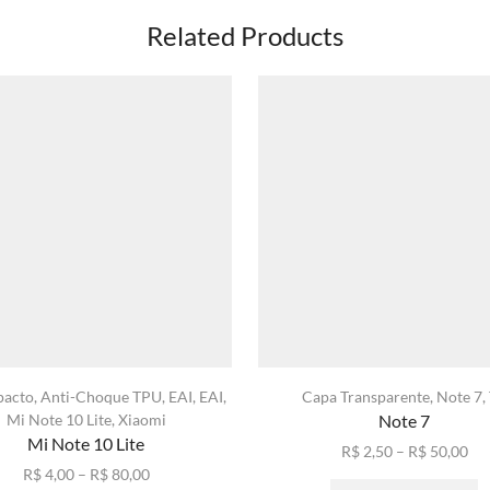
Related Products
pacto
,
Anti-Choque TPU
,
EAI
,
EAI
,
Capa Transparente
,
Note 7
,
Mi Note 10 Lite
,
Xiaomi
Note 7
Mi Note 10 Lite
Fai
R$
2,50
–
R$
50,00
Faixa
de
E
R$
4,00
–
R$
80,00