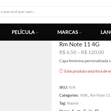
Search
Input
PELÍCULA
MARCAS
LAN
Rm Note 11 4G
Fai
R$
6,50
–
R$
120,00
de
Capa feminina personalizada 
pre
R$
Este produto está fora de e
atr
R$
SKU:
N/A
Categories:
NSK
,
Rm Note 11
Tag:
Xiaomi
Share: