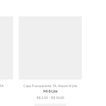
TA
Capa Transparente
,
TA
,
Xiaomi 8 Lite
Capa Tr
Mi 8 Lite
xa
Faixa
R$
2,50
–
R$
50,00
ste
de
Este