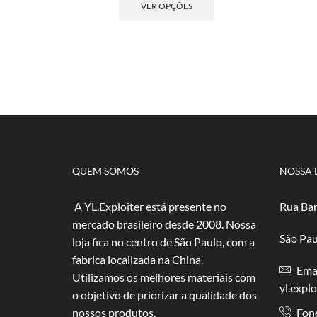
preço:
produto
VER OPÇÕES
R$ 2,50
tem
através
várias
R$ 50,00
variantes.
As
opções
podem
ser
escolhidas
na
página
do
QUEM SOMOS
NOSSA 
produto
A YL.Exploiter está presente no
Rua Bar
mercado brasileiro desde 2008. Nossa
São Pau
loja fica no centro de São Paulo, com a
fabrica localizada na China.
Emai
Utilizamos os melhores materiais com
yl.expl
o objetivo de priorizar a qualidade dos
nossos produtos.
Fon