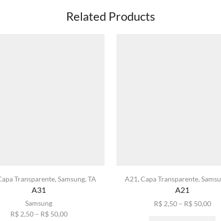
Related Products
Capa Transparente
,
Samsung
,
TA
A21
,
Capa Transparente
,
Samsu
A31
A21
Samsung
Fai
R$
2,50
–
R$
50,00
Faixa
de
E
R$
2,50
–
R$
50,00