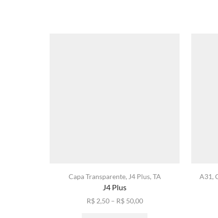
Capa Transparente
,
J4 Plus
,
TA
A31
,
J4 Plus
Faixa
R$
2,50
–
R$
50,00
de
Este