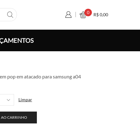
0
R$
0,00
ÇAMENTOS
xa
sem pop em atacado para samsung a04
ço:
 6,50
avés
Limpar
 120,00
 AO CARRINHO