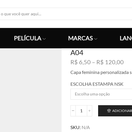
Search
Input
PELÍCULA
MARCAS
LAN
A04
Fai
R$
6,50
–
R$
120,00
de
Capa feminina personalizada 
pre
R$
ESCOLHA ESTAMPA NSK
atr
R$
ADICIONAR
A04
quantidade
SKU:
N/A