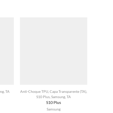
ng
,
TA
Anti-Choque TPU
,
Capa Transparente (TA)
,
Capa Tra
S10 Plus
,
Samsung
,
TA
S10 Plus
xa
ste
Samsung