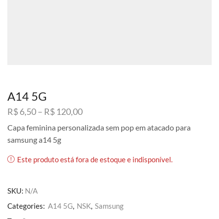
A14 5G
Faixa
R$
6,50
–
R$
120,00
de
Capa feminina personalizada sem pop em atacado para
preço:
samsung a14 5g
R$ 6,50
através
Este produto está fora de estoque e indisponível.
R$ 120,00
SKU:
N/A
Categories:
A14 5G
,
NSK
,
Samsung