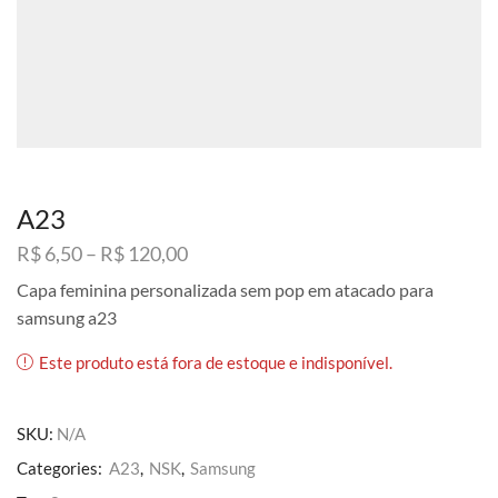
A23
Faixa
R$
6,50
–
R$
120,00
de
Capa feminina personalizada sem pop em atacado para
preço:
samsung a23
R$ 6,50
através
Este produto está fora de estoque e indisponível.
R$ 120,00
SKU:
N/A
Categories:
A23
,
NSK
,
Samsung