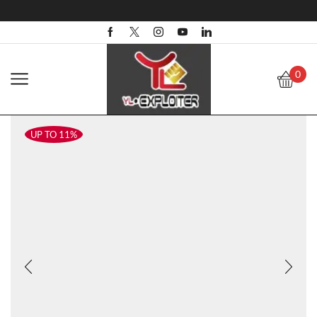
0
UP TO 11%