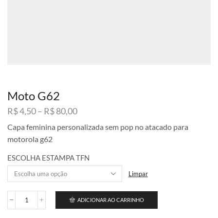
Moto G62
Faixa
R$
4,50
–
R$
80,00
de
Capa feminina personalizada sem pop no atacado para
preço:
motorola g62
R$ 4,50
através
ESCOLHA ESTAMPA TFN
R$ 80,00
Limpar
ADICIONAR AO CARRINHO
Moto
G62