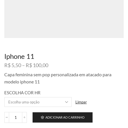
Iphone 11
Faixa
R$
5,50
–
R$
100,00
de
Capa feminina sem pop personalizada em atacado para
preço:
modelo iphone 11
R$ 5,50
através
ESCOLHA COR HR
R$ 100,00
Limpar
ADICIONAR AO CARRINHO
Iphone
11