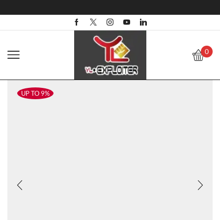
0
UP TO 9%