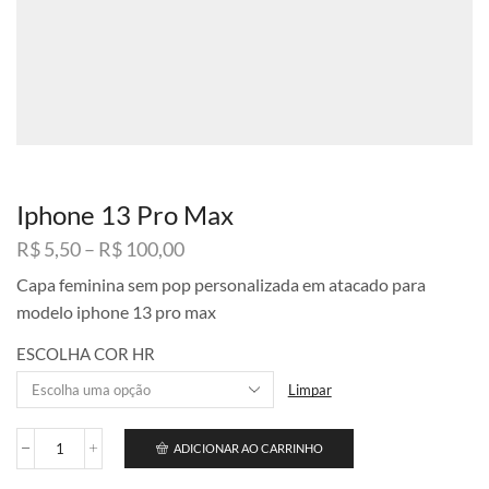
Iphone 13 Pro Max
Faixa
R$
5,50
–
R$
100,00
de
Capa feminina sem pop personalizada em atacado para
preço:
modelo iphone 13 pro max
R$ 5,50
através
ESCOLHA COR HR
R$ 100,00
Limpar
ADICIONAR AO CARRINHO
Iphone
13