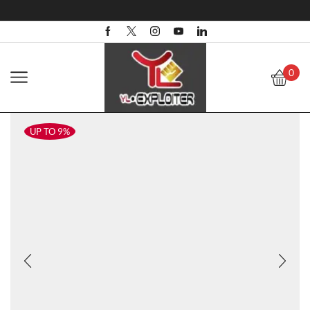
0
UP TO 9%