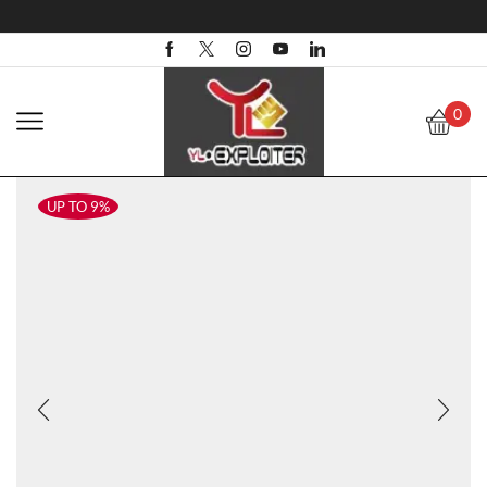
0
UP TO 9%