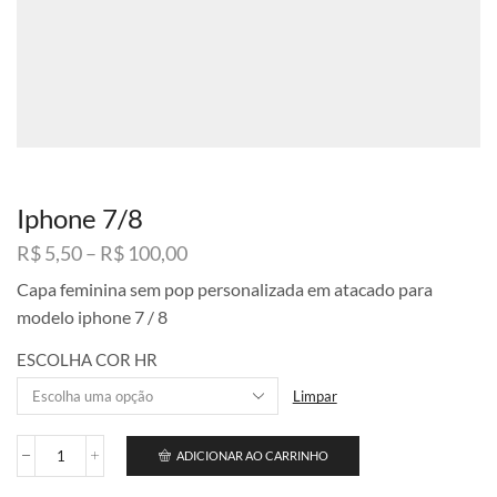
Iphone 7/8
Faixa
R$
5,50
–
R$
100,00
de
Capa feminina sem pop personalizada em atacado para
preço:
modelo iphone 7 / 8
R$ 5,50
através
ESCOLHA COR HR
R$ 100,00
Limpar
ADICIONAR AO CARRINHO
Iphone
7/8