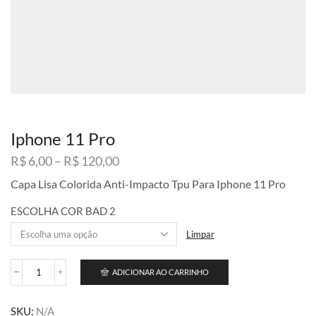
Iphone 11 Pro
Faixa
R$
6,00
–
R$
120,00
de
Capa Lisa Colorida Anti-Impacto Tpu Para Iphone 11 Pro
preço:
R$ 6,00
ESCOLHA COR BAD 2
através
R$ 120,00
Limpar
ADICIONAR AO CARRINHO
Iphone
11
Pro
SKU:
N/A
quantidade