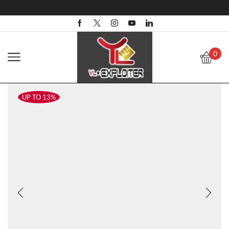
0
UP TO 13%