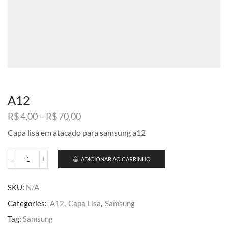
A12
Faixa
R$
4,00
–
R$
70,00
de
Capa lisa em atacado para samsung a12
preço:
R$ 4,00
através
ADICIONAR AO CARRINHO
A12
R$ 70,00
quantidade
SKU:
N/A
Categories:
A12
,
Capa Lisa
,
Samsung
Tag:
Samsung