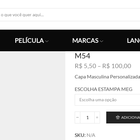
Search
Input
PELÍCULA
MARCAS
LAN
M54
Fai
R$
5,50
–
R$
100,00
de
Capa Masculina Personalizad
pre
R$
ESCOLHA ESTAMPA MEG
atr
R$
ADICIONA
M54
quantidade
SKU:
N/A