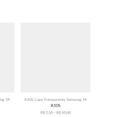
ng
,
TA
A10S
,
Capa Transparente
,
Samsung
,
TA
Capa T
A10S
Faixa
R$
2,50
–
R$
50,00