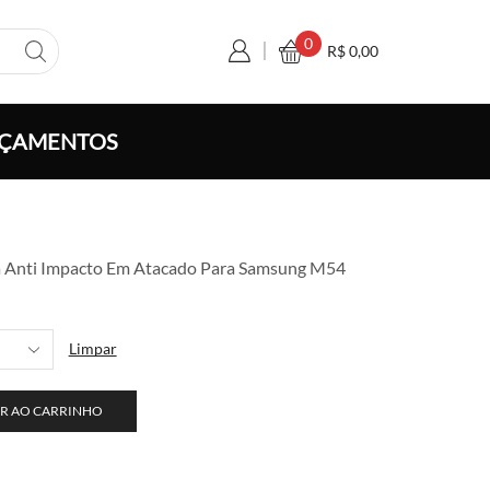
0
R$
0,00
ÇAMENTOS
xa
a Anti Impacto Em Atacado Para Samsung M54
ço:
 5,50
avés
Limpar
 100,00
R AO CARRINHO