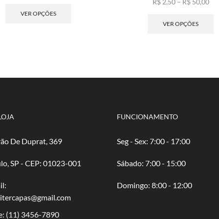
de
Este
Fai
R$
2,50
–
R$
50,00
preço:
produto
de
E
VER OPÇÕES
R$ 2,50
tem
pre
p
VER OPÇÕES
através
várias
R$ 
t
R$ 50,00
variantes.
atr
v
As
R$ 
va
opções
A
podem
o
ser
p
escolhidas
s
na
e
página
n
LOJA
FUNCIONAMENTO
do
p
produto
d
ão De Duprat, 369
Seg - Sex: 7:00 - 17:00
p
lo, SP - CEP: 01023-001
​​Sábado: 7:00 - 15:00
l:
​Domingo: 8:00 - 12:00
oitercapas@gmail.com
e:
(11) 3456-7890