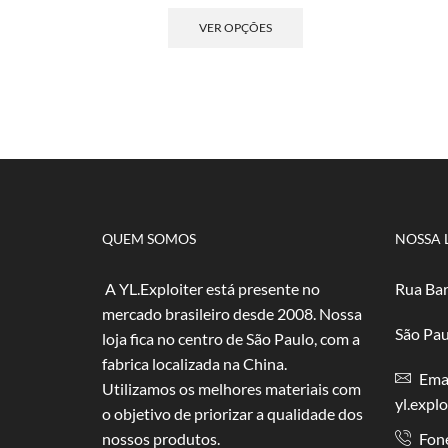
de
Este
preço:
produto
VER OPÇÕES
R$ 2,50
tem
através
várias
R$ 50,00
variantes.
As
opções
podem
ser
escolhidas
na
página
QUEM SOMOS
NOSSA 
do
produto
A YL.Exploiter está presente no
Rua Bar
mercado brasileiro desde 2008. Nossa
São Pau
loja fica no centro de São Paulo, com a
fabrica localizada na China.
Emai
Utilizamos os melhores materiais com
yl.expl
o objetivo de priorizar a qualidade dos
nossos produtos.
Fon