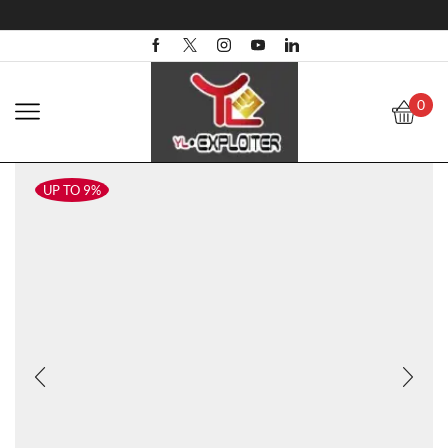
0
UP TO 9%