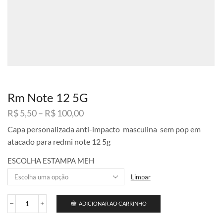
Rm Note 12 5G
Faixa
R$
5,50
–
R$
100,00
de
Capa personalizada anti-impacto masculina sem pop em
preço:
atacado para redmi note 12 5g
R$ 5,50
através
ESCOLHA ESTAMPA MEH
R$ 100,00
Limpar
ADICIONAR AO CARRINHO
Rm
Note