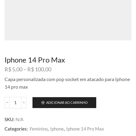
Iphone 14 Pro Max
Faixa
R$
5,00
–
R$
100,00
de
Capa personalizada com pop socket em atacado para Iphone
preço:
14 pro max
R$ 5,00
através
R$ 100,00
ADICIONAR AO CARRINHO
Iphone
14
Pro
SKU:
N/A
Max
quantidade
Categories:
Feminino
,
Iphone
,
Iphone 14 Pro Max